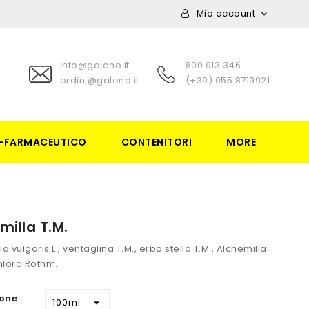
Mio account

info@galeno.it
800 913 346
ordini@galeno.it
(+39) 055 8719921
-FARMACEUTICO
CONTENITORI
MORE
milla T.M.
a vulgaris L., ventaglina T.M., erba stella T.M., Alchemilla
hlora Rothm.
one