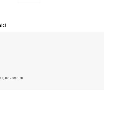
ici
oli, flavonoidi