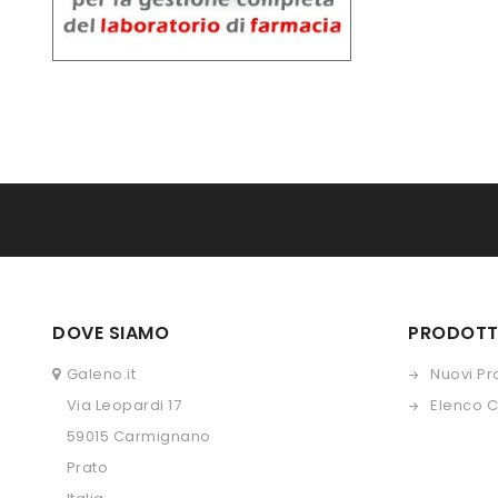
DOVE SIAMO
PRODOTT
Galeno.it
Nuovi Pr
Via Leopardi 17
Elenco 
59015 Carmignano
Prato