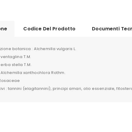
one
Codice Del Prodotto
Documenti Tecn
one botanica : Alchemilla vulgaris L.
 ventaglina T.M.
 erba stella T.M.
 Alchemilla xanthochlora Rothm.
: Rosaceae
tivi : tannini (elagitannini), principi amari, olio essenziale, fitoster