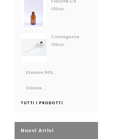
Flacone CS
100cc...
Contagocce
100cc...
Etanolo 96%...
Glicole...
TUTTI I PRODOTTI
Nuovi Arrivi