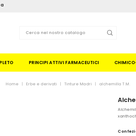
ia
PLETO
PRINCIPI ATTIVI FARMACEUTICI
CHIMICO
Home
Erbe e derivati
Tinture Madri
alchemilla T.M.
Alche
Alchemill
xanthoc
Confezi