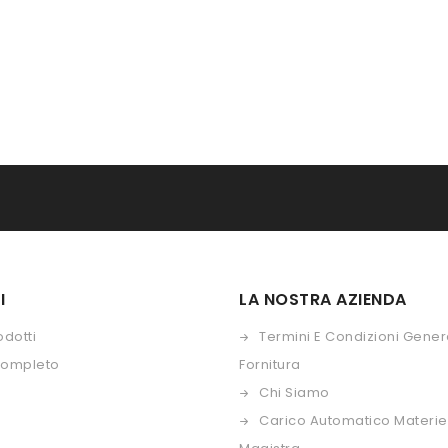
I
LA NOSTRA AZIENDA
odotti
Termini E Condizioni Genera
Completo
Fornitura
Chi Siamo
Carico Automatico Materie