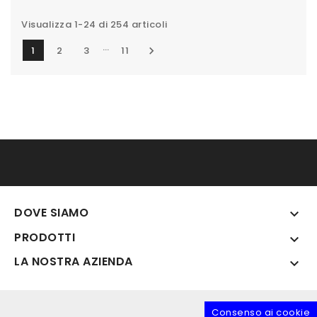
Visualizza 1-24 di 254 articoli
…
1
2
3
11

DOVE SIAMO

PRODOTTI

LA NOSTRA AZIENDA

Consenso ai cookie