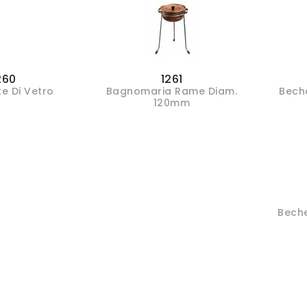
260
1261
e Di Vetro
Bagnomaria Rame Diam.
Beche
120mm
Beche