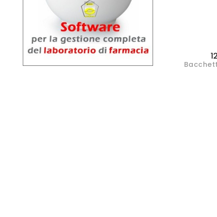
1
Bacchett