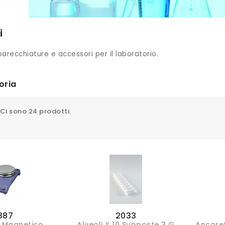
i
parecchiature e accessori per il laboratorio.
oria
Ci sono 24 prodotti.
387
2033
e Magnetico
Alveoli X 10 Supposte 3 G
Ancore