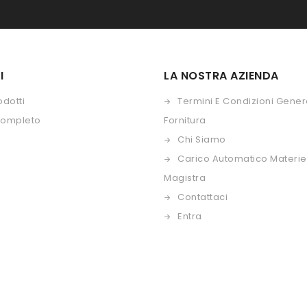
I
LA NOSTRA AZIENDA
odotti
Termini E Condizioni Genera
Completo
Fornitura
Chi Siamo
Carico Automatico Materie
Magistra
Contattaci
Entra