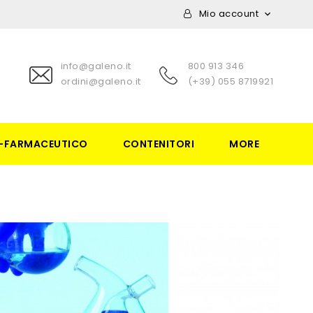
Mio account

info@galeno.it
800 913 346
ordini@galeno.it
(+39) 055 8719921
-FARMACEUTICO
CONTENITORI
MORE