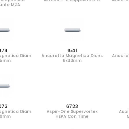
dante M2A
974
1541
agnetica Diam.
Ancoretta Magnetica Diam.
Ancore
25mm
6x30mm
073
6723
agnetica Diam.
Aspir-One Supervortex
Aspi
50mm
HEPA Con Time