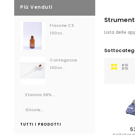
Più Venduti
Strument
Flacone CS
Lista delle ap
100cc...
Sottocateg
Contagocce
100cc...
Etanolo 96%...
Glicole...
TUTTI I PRODOTTI
5
Agitator