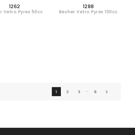
1262
1288
r Vetro Pyrex 50cc
Becher Vetro Pyrex 100cc
…
1
2
3
8
