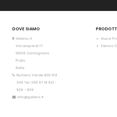
DOVE SIAMO
PRODOTT
Galeno.it
Nuovi Pr
Via Leopardi 17
Elenco 
59015 Carmignano
Prato
Italia
Numero Verde 800 913
346 Tel. 055 87 19 921 -
928 - 929
info@galeno.it