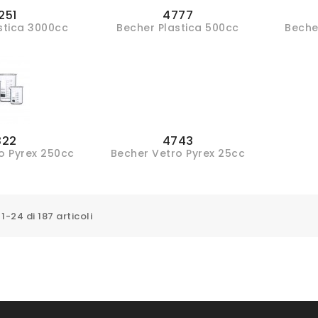
251
4777
stica 3000cc
Becher Plastica 500cc
Beche
322
4743
o Pyrex 250cc
Becher Vetro Pyrex 25cc
1-24 di 187 articoli