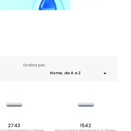
Ordina per:

Nome, da A a Z
2743
1542
tta Magnetica Diam.
Ancoretta Magnetica Diam.