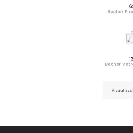
6
Becher Pla
1
Becher Vetr
Visualizza 