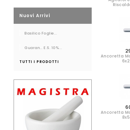
Riscal
Nuovi Arrivi
Basilico Foglie...
Guaran… E.S. 10%...
2
Ancoretta M
6x
TUTTI I PRODOTTI
6
Ancoretta M
8x