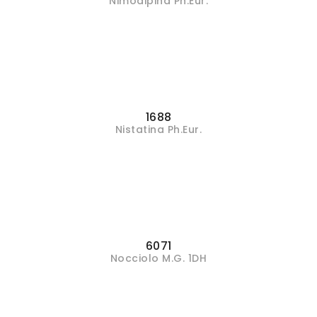
Nimodipina Ph.Eur.
1688
Nistatina Ph.Eur.
6071
Nocciolo M.G. 1DH