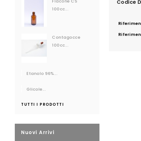
Flacone CS
Codice D
100cc...
Riferime
Riferiment
Contagocce
100cc...
Etanolo 96%...
Glicole...
TUTTI I PRODOTTI
Nuovi Arrivi