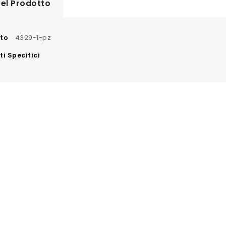
el Prodotto
nto
4329-1-pz
i Specifici