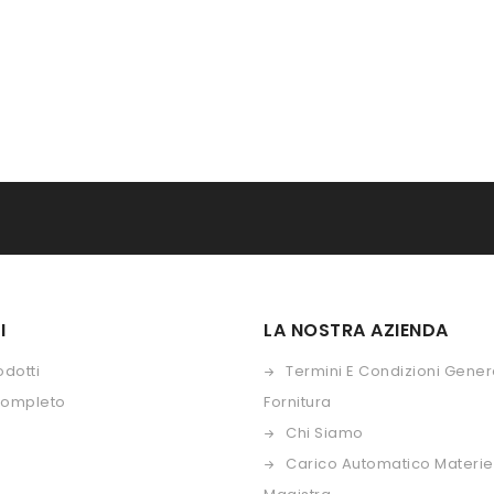
I
LA NOSTRA AZIENDA
odotti
Termini E Condizioni Genera
Completo
Fornitura
Chi Siamo
Carico Automatico Materie