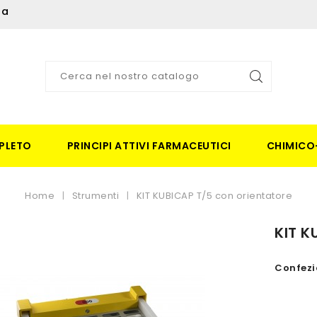
ia
PLETO
PRINCIPI ATTIVI FARMACEUTICI
CHIMICO
Home
Strumenti
KIT KUBICAP T/5 con orientatore
KIT K
Confezi