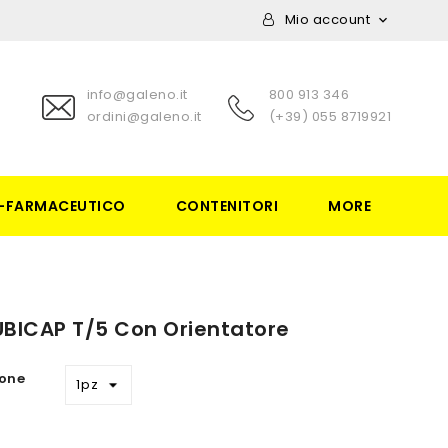
Mio account

info@galeno.it
800 913 346
ordini@galeno.it
(+39) 055 8719921
-FARMACEUTICO
CONTENITORI
MORE
UBICAP T/5 Con Orientatore
one