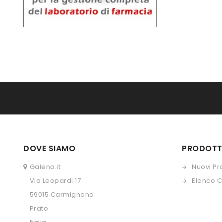
DOVE SIAMO
PRODOTT
Galeno.it
Nuovi Pr
Via Leopardi 17
Elenco 
59015 Carmignano
Prato