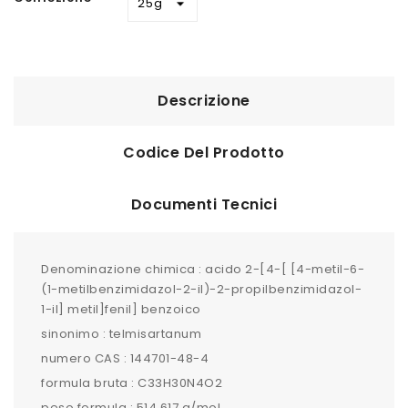
Descrizione
Codice Del Prodotto
Documenti Tecnici
Denominazione chimica : acido 2-[4-[ [4-metil-6-
(1-metilbenzimidazol-2-il)-2-propilbenzimidazol-
1-il] metil]fenil] benzoico
sinonimo : telmisartanum
numero CAS : 144701-48-4
formula bruta : C33H30N4O2
peso formula : 514.617 g/mol