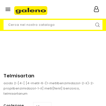

Telmisartan
acido 2-[4-[ [4-metil-6-(1-metilbenzimidazol-2-il)-2-
propilbenzimidazol-1-il] metil]fenil] benzoico,
telmisartanum
Confezione