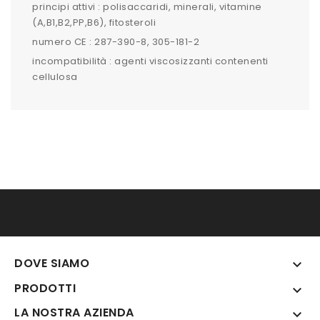
principi attivi : polisaccaridi, minerali, vitamine
(A,B1,B2,PP,B6), fitosteroli
numero CE : 287-390-8, 305-181-2
incompatibilità : agenti viscosizzanti contenenti
cellulosa
DOVE SIAMO

PRODOTTI

LA NOSTRA AZIENDA
