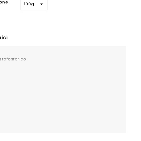
one
ici
erofosforico