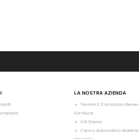
I
LA NOSTRA AZIENDA
odotti
Termini E Condizioni Genera
Completo
Fornitura
Chi Siamo
Carico Automatico Materie