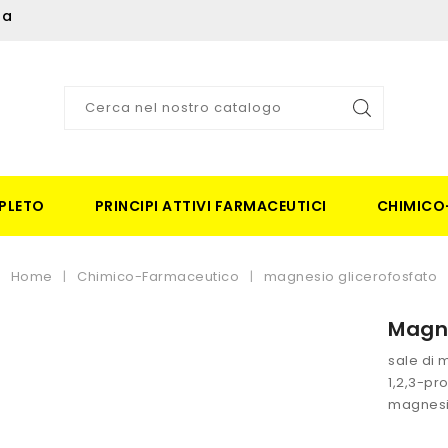
ia
PLETO
PRINCIPI ATTIVI FARMACEUTICI
CHIMICO
Home
Chimico-Farmaceutico
magnesio glicerofosfato
Magne
sale di 
1,2,3-pr
magnesio