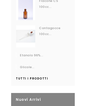
Flacone CS
100cc...
Contagocce
100cc...
Etanolo 96%...
Glicole...
TUTTI I PRODOTTI
Nuovi Arrivi