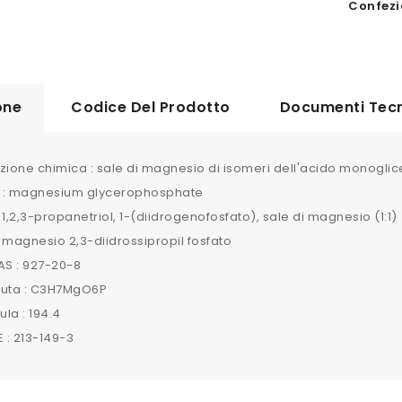
Confezi
one
Codice Del Prodotto
Documenti Tecn
ione chimica : sale di magnesio di isomeri dell'acido monoglic
 : magnesium glycerophosphate
 1,2,3-propanetriol, 1-(diidrogenofosfato), sale di magnesio (1:1)
 magnesio 2,3-diidrossipropil fosfato
S : 927-20-8
ruta : C3H7MgO6P
la : 194.4
 : 213-149-3