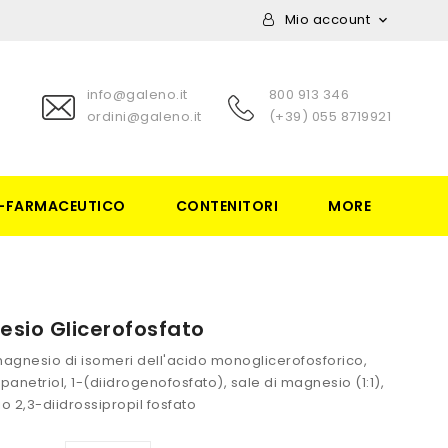
Mio account

info@galeno.it
800 913 346
ordini@galeno.it
(+39) 055 8719921
-FARMACEUTICO
CONTENITORI
MORE
sio Glicerofosfato
magnesio di isomeri dell'acido monoglicerofosforico,
opanetriol, 1-(diidrogenofosfato), sale di magnesio (1:1),
 2,3-diidrossipropil fosfato