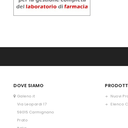
DOVE SIAMO
PRODOTT
Galeno.it
Nuovi Pr
Via Leopardi 17
Elenco 
59015 Carmignano
Prato