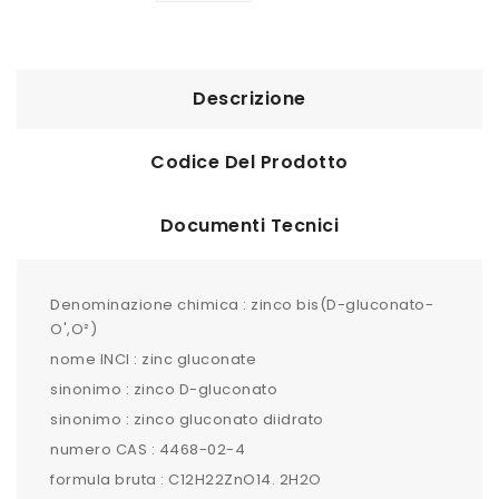
Descrizione
Codice Del Prodotto
Documenti Tecnici
Denominazione chimica : zinco bis(D-gluconato-
O',O²)
nome INCI : zinc gluconate
sinonimo : zinco D-gluconato
sinonimo : zinco gluconato diidrato
numero CAS : 4468-02-4
formula bruta : C12H22ZnO14. 2H2O