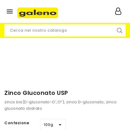

Zinco Gluconato USP
zinco bis(D-gluconato-O',O²), zinco D-gluconato, zinco
gluconato diidrato
Confezione