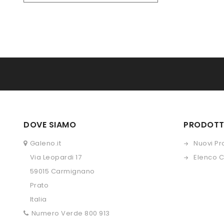
DOVE SIAMO
PRODOTT
Galeno.it
Nuovi Pr
Via Leopardi 17
Elenco 
59015 Carmignano
Prato
Italia
Numero Verde 800 913