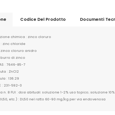
one
Codice Del Prodotto
Documenti Tecn
ione chimica : zinco cloruro
: zinc chloride
 zinco cloruro anidro
 burro di zinco
S : 7646-85-7
uta : ZnCl2
la : 136.29
 : 231-592-0
la n. 8 FUI : dosi abituali: soluzione 1-2% uso topico; soluzione 1
(DL50, etc.) : DL50 nel ratto 60-90 mg/kg per via endovenosa