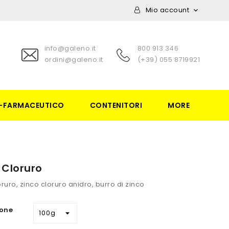
Mio account

info@galeno.it
800 913 346
ordini@galeno.it
(+39) 055 8719921
-FARMACEUTICO
CONTENITORI
MORE
 Cloruro
oruro, zinco cloruro anidro, burro di zinco
one