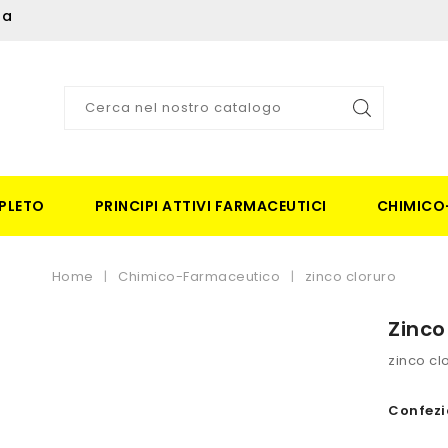
ia
PLETO
PRINCIPI ATTIVI FARMACEUTICI
CHIMICO
Home
Chimico-Farmaceutico
zinco cloruro
Zinco
zinco cl
Confezi