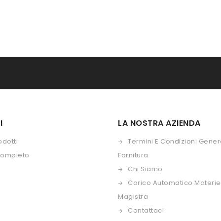
I
LA NOSTRA AZIENDA
odotti
Termini E Condizioni Genera
Completo
Fornitura
Chi Siamo
Carico Automatico Materie
Magistra
Contattaci