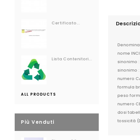
Certificato...
Descrizi
Denominaz
nome INCI 
Lista Contenitori...
sinonimo :
sinonimo :
numero CA
formula br
ALL PRODUCTS
peso formu
numero CE
dosi tabel
tossicità 
Più Venduti