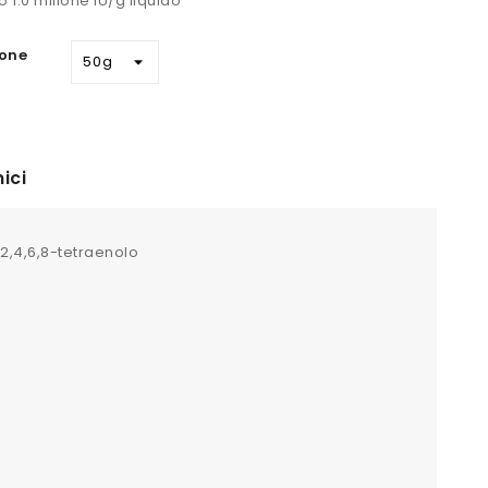
o 1.0 milione IU/g liquido
one
ici
2,4,6,8-tetraenolo