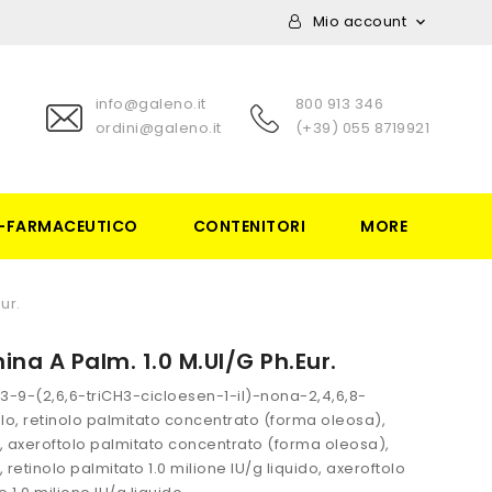
Mio account

info@galeno.it
800 913 346
ordini@galeno.it
(+39) 055 8719921
-FARMACEUTICO
CONTENITORI
MORE
ur.
ina A Palm. 1.0 M.UI/g Ph.Eur.
3-9-(2,6,6-triCH3-cicloesen-1-il)-nona-2,4,6,8-
lo, retinolo palmitato concentrato (forma oleosa),
o, axeroftolo palmitato concentrato (forma oleosa),
, retinolo palmitato 1.0 milione IU/g liquido, axeroftolo