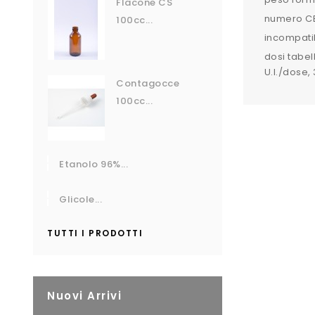
Flacone CS
numero CE
100cc...
incompatib
dosi tabel
U.I./dose,
Contagocce
100cc...
Etanolo 96%...
Glicole...
TUTTI I PRODOTTI
Nuovi Arrivi