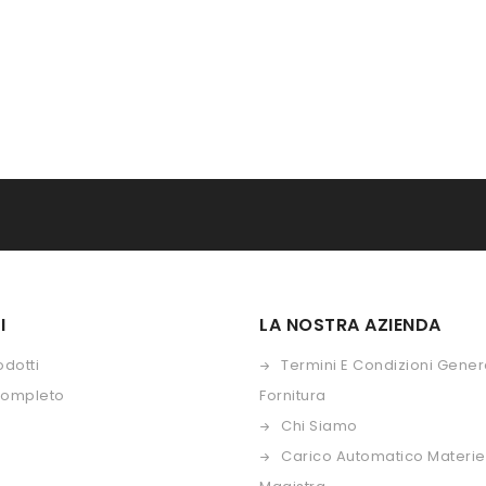
I
LA NOSTRA AZIENDA
odotti
Termini E Condizioni Genera
Completo
Fornitura
Chi Siamo
Carico Automatico Materie