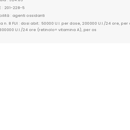
 : 201-228-5
ilità : agenti ossidanti
la n. 8 FUI : dosi abit.: 50000 U.I. per dose, 200000 U.I./24 ore, pe
 300000 U.I./24 ore (retinolo= vitamina A), per os