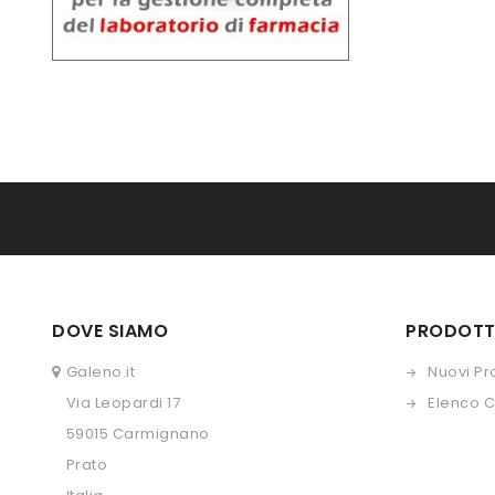
DOVE SIAMO
PRODOTT
Galeno.it
Nuovi Pr
Via Leopardi 17
Elenco 
59015 Carmignano
Prato