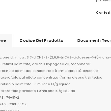
palmitat
Confezi
one
Codice Del Prodotto
Documenti Tecn
ione chimica : 3,7-diCH3-9-(2,6,6-triCH3-cicloesen-1-il)-nona-
: retinyl palmitate, arachis hypogaea oil, tocopherol
 retinolo palmitato concentrato (forma oleosa), sintetico
 axeroftolo palmitato concentrato (forma oleosa), sintetico
 retinolo palmitato 1.0 milione IU/g liquido
 axeroftolo palmitato 1.0 milione IU/g liquido
S : 79-81-2
ruta : C36H60O2
la : 524.85