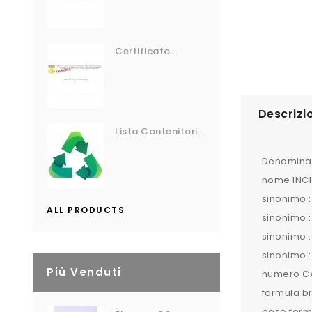
Certificato...
Descrizi
Lista Contenitori...
Denominaz
nome INCI 
sinonimo :
ALL PRODUCTS
sinonimo :
sinonimo :
sinonimo :
Più Venduti
numero CA
formula b
peso formu