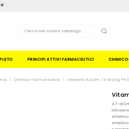
ia
PLETO
PRINCIPI ATTIVI FARMACEUTICI
CHIMICO
ome
Chimico-Farmaceutico
vitamina A palm. 1.0 M.UI/g Ph.E
Vitam
3,7-diCH
tetraeno
sintetic
sintetico