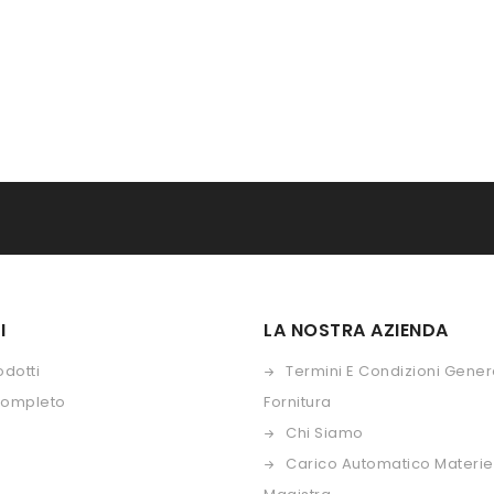
I
LA NOSTRA AZIENDA
odotti
Termini E Condizioni Genera
Completo
Fornitura
Chi Siamo
Carico Automatico Materie