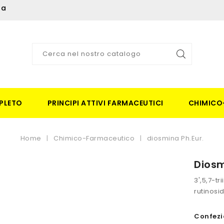
ia
PLETO
PRINCIPI ATTIVI FARMACEUTICI
CHIMICO
Home
Chimico-Farmaceutico
diosmina Ph.Eur.
Diosm
3',5,7-t
rutinosi
Confezi