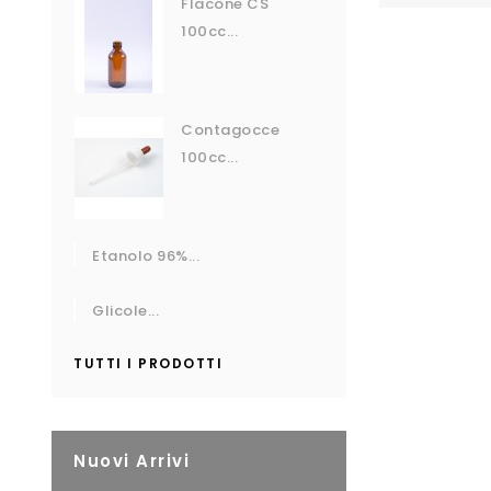
Flacone CS
100cc...
Contagocce
100cc...
Etanolo 96%...
Glicole...
TUTTI I PRODOTTI
Nuovi Arrivi