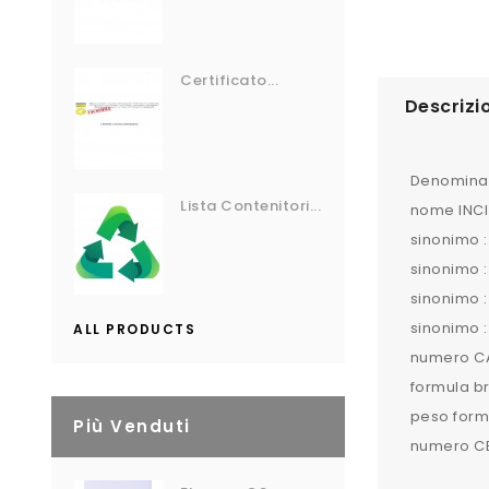
Certificato...
Descrizi
Denominazi
Lista Contenitori...
nome INCI
sinonimo :
sinonimo :
sinonimo 
sinonimo 
ALL PRODUCTS
numero CA
formula b
peso formu
Più Venduti
numero CE