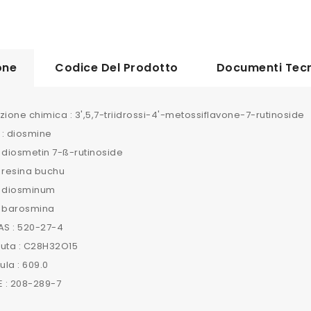
one
Codice Del Prodotto
Documenti Tecn
one chimica : 3',5,7-triidrossi-4'-metossiflavone-7-rutinoside
 : diosmine
 diosmetin 7-ß-rutinoside
 resina buchu
: diosminum
: barosmina
S : 520-27-4
ruta : C28H32O15
la : 609.0
 : 208-289-7