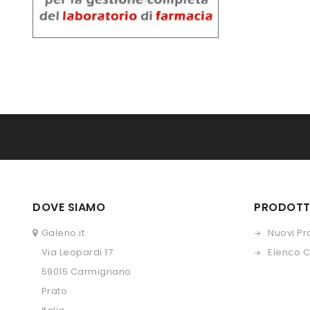
DOVE SIAMO
PRODOTT
Galeno.it
Nuovi Pr
Via Leopardi 17
Elenco 
59015 Carmignano
Prato