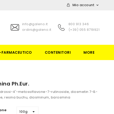
Mio account

info@galeno.it
800 913 346
ordini@galeno.it
(+39) 055 8719921
-FARMACEUTICO
CONTENITORI
MORE
ina Ph.Eur.
riidrossi-4'-metossiflavone-7-rutinoside, diosmetin 7-ß-
de, resina buchu, diosminum, barosmina
one