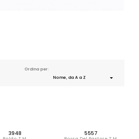
Ordina per:

Nome, da A a Z
3948
5557
Boldo T.M.
Borsa Del Pastore T.M.