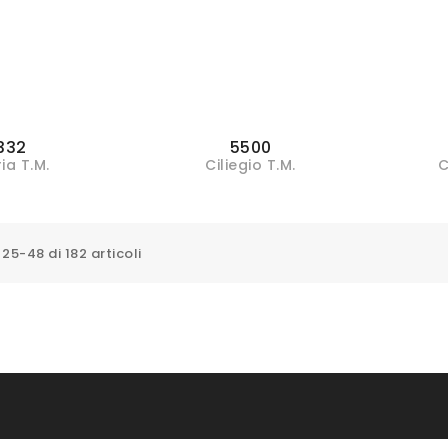
332
5500
ia T.M.
Ciliegio T.M.
C
 25-48 di 182 articoli