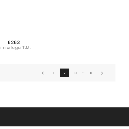
6263
imicifuga T.M.
…

1
2
3
8
