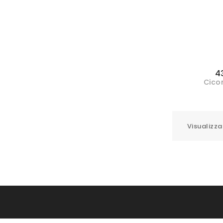
4
Cicor
Visualizza