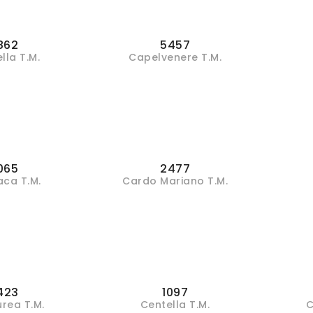
862
5457
lla T.M.
Capelvenere T.M.
065
2477
aca T.M.
Cardo Mariano T.M.
423
1097
rea T.M.
Centella T.M.
C