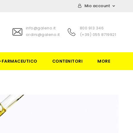
Mio account

info@galeno.it
800 913 346
ordini@galeno.it
(+39) 055 8719921
-FARMACEUTICO
CONTENITORI
MORE