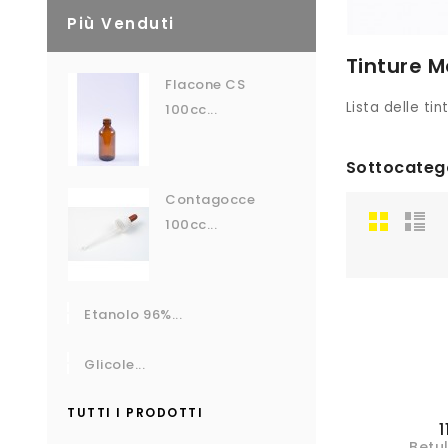
Più Venduti
Tinture M
Flacone CS
Lista delle ti
100cc...
Sottocateg
Contagocce
100cc...
Etanolo 96%...
Glicole...
TUTTI I PRODOTTI
1
Betul