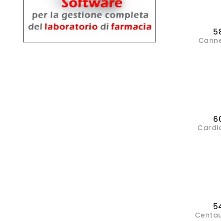
5
Canne
6
Cardi
5
Centau