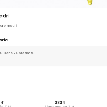
adri
nture madri
oria
Ci sono 24 prodotti.
141
0804
la T.M.
Biancospino T.M.